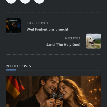
<span
PREVIOUS POST
class="nav-
Weil Freiheit uns braucht
subtitle
screen-
NEXT POST
reader-
Santi (The Holy One)
text">Page</span>
RELATED POSTS