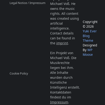
Legal Notice / Impressum
Michael Voß. He
owns the music
rights. All content
was created using
Copyright
artificial
© 2026
intelligence.
Yuki Ever
Contact details
Blog
can be found in
Theme
the
imprint
.
Designed
By
WP
Ein Projekt von
Moose
Michael Voß. Die
Musikrechte
liegen bei ihm.
Alle Inhalte
Cookie Policy
wurden durch
Künstliche
Intelligenz erstellt.
Kontaktdaten
findest du im
Impressum
.