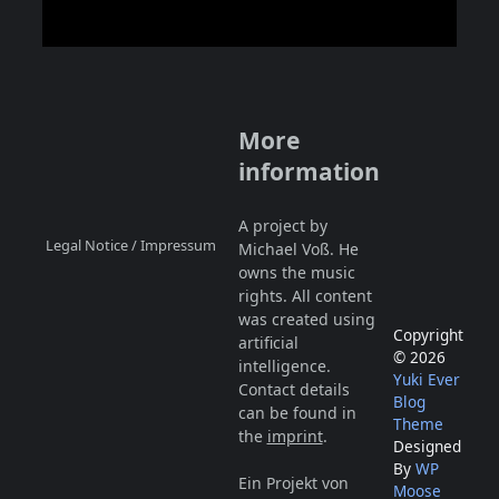
More
information
A project by
Legal Notice / Impressum
Michael Voß. He
owns the music
rights. All content
was created using
Copyright
artificial
© 2026
intelligence.
Yuki Ever
Contact details
Blog
can be found in
Theme
the
imprint
.
Designed
By
WP
Ein Projekt von
Moose